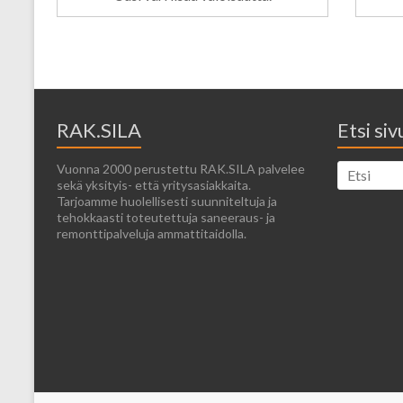
RAK.SILA
Etsi si
Vuonna 2000 perustettu RAK.SILA palvelee
sekä yksityis- että yritysasiakkaita.
Tarjoamme huolellisesti suunniteltuja ja
tehokkaasti toteutettuja saneeraus- ja
remonttipalveluja ammattitaidolla.