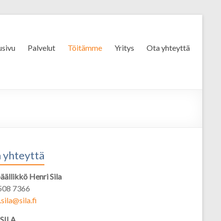
usivu
Palvelut
Töitämme
Yritys
Ota yhteyttä
 yhteyttä
ällikkö Henri Sila
508 7366
.sila@sila.fi
SILA