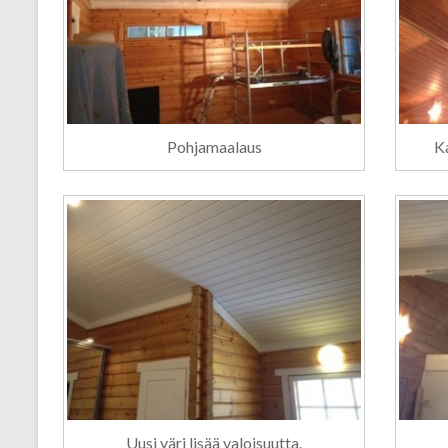
Pohjamaalaus
Ka
Uusi väri lisää valoisuutta.