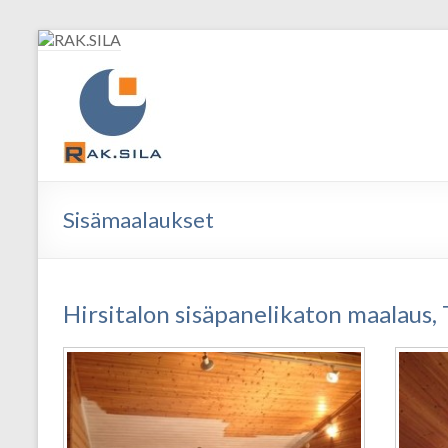
RAK.SILA
Täyden palvelun rakennusliike
Sisämaalaukset
Hirsitalon sisäpanelikaton maalaus, 