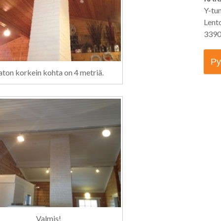
Y-tu
Lent
3390
Py
ton korkein kohta on 4 metriä.
Valmis!