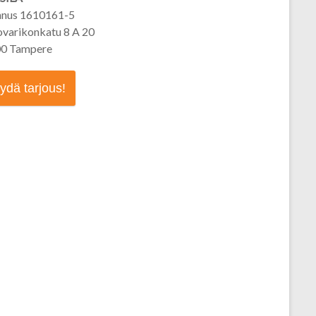
nnus 1610161-5
ovarikonkatu 8 A 20
0 Tampere
ydä tarjous!