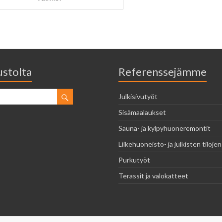
vustolta
Referenssejämme
Julkisivutyöt
Sisämaalaukset
Sauna- ja kylpyhuoneremontit
Liikehuoneisto- ja julkisten tilojen
Purkutyöt
Terassit ja valokatteet