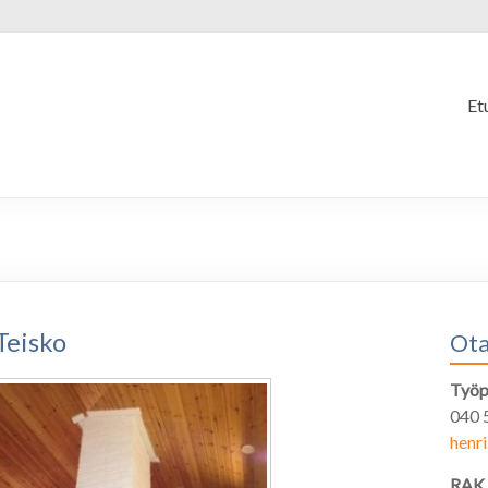
Et
Teisko
Ota
Työpä
040 
henri
RAK.