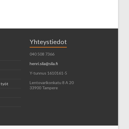
Yhteystiedot
040 508 7366
henri.sila@sila.fi
Y-tunnus 1610161-5
Lentovarikonkatu 8 A 20
 työt
33900 Tampere