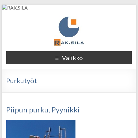
RAK.SILA
Täyden palvelun rakennusliike
Valikko
Purkutyöt
Piipun purku, Pyynikki