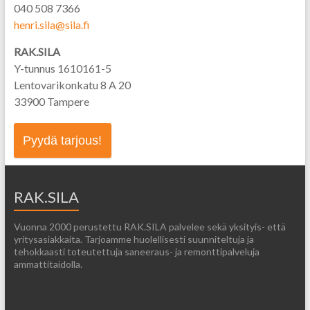
040 508 7366
henri.sila@sila.fi
RAK.SILA
Y-tunnus 1610161-5
Lentovarikonkatu 8 A 20
33900 Tampere
Pyydä tarjous!
RAK.SILA
Vuonna 2000 perustettu RAK.SILA palvelee sekä yksityis- että
yritysasiakkaita. Tarjoamme huolellisesti suunniteltuja ja
tehokkaasti toteutettuja saneeraus- ja remonttipalveluja
ammattitaidolla.